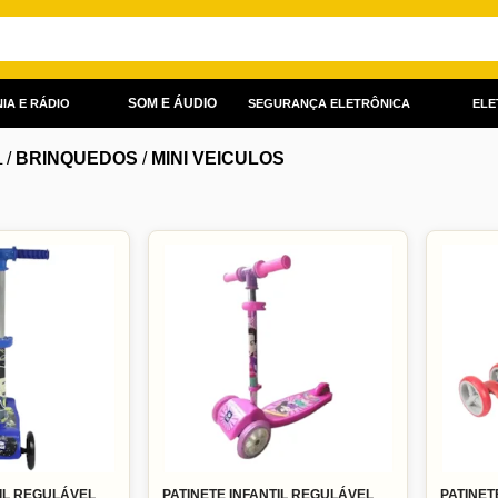
SOM E ÁUDIO
IA E RÁDIO
SEGURANÇA ELETRÔNICA
ELE
L
/
BRINQUEDOS
/
MINI VEICULOS
TIL REGULÁVEL
PATINETE INFANTIL REGULÁVEL
PATINETE