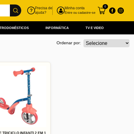
0
Precisa de
Minha conta
?
ajuda?
Entre ou cadastre-se
TRODOMÉSTICOS
INFORMÁTICA
TV E VIDEO
Ordenar por:
 TRICICLO INFANTI 2 EM 1