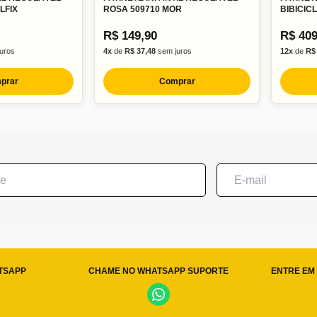
LFIX
ROSA 509710 MOR
BIBICIC
R$ 149,90
R$ 409
uros
4x
de
R$ 37,48
sem juros
12x
de
R$
prar
Comprar
TSAPP
CHAME NO WHATSAPP SUPORTE
ENTRE EM 