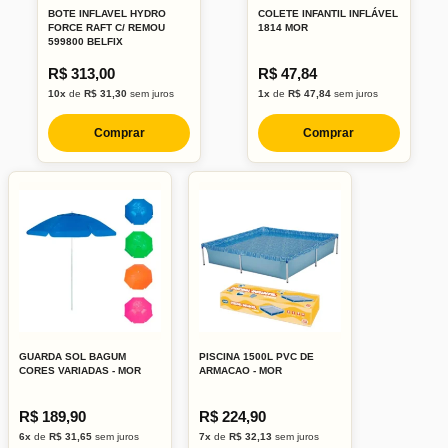
BOTE INFLAVEL HYDRO
COLETE INFANTIL INFLÁVEL
FORCE RAFT C/ REMOU
1814 MOR
599800 BELFIX
R$ 313,00
R$ 47,84
10x
de
R$ 31,30
sem juros
1x
de
R$ 47,84
sem juros
Comprar
Comprar
GUARDA SOL BAGUM
PISCINA 1500L PVC DE
CORES VARIADAS - MOR
ARMACAO - MOR
R$ 189,90
R$ 224,90
6x
de
R$ 31,65
sem juros
7x
de
R$ 32,13
sem juros