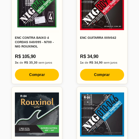
ENC CONTRA BAIXO 4
ENC GUITARRA 009/042
CORDAS 040/095 - N700 -
NIG ROUXINOL
R$ 105,90
R$ 34,90
3x
de
R$ 35,30
sem juros
1x
de
R$ 34,90
sem juros
Comprar
Comprar