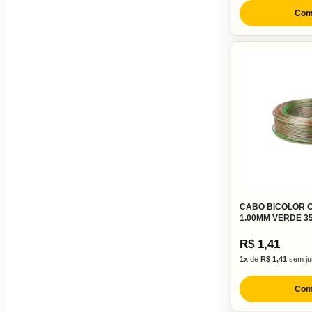
Com
CABO BICOLOR C
1.00MM VERDE 3
R$ 1,41
1x
de
R$ 1,41
sem ju
Com