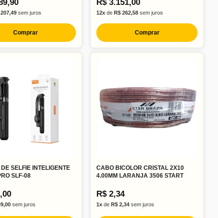
89,90
R$ 3.151,00
 207,49
sem juros
12x
de
R$ 262,58
sem juros
Comprar
Comprar
DE SELFIE INTELIGENTE
CABO BICOLOR CRISTAL 2X10
RO SLF-08
4.00MM LARANJA 3506 START
,00
R$ 2,34
39,00
sem juros
1x
de
R$ 2,34
sem juros