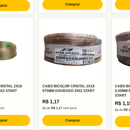
Comprar
prar
RISTAL 2X16
CABO BICOLOR CRISTAL 2X18
CABO BI
503 START
075MM DOURADO 3502 START
0.50MM 
START
R$ 1,17
R$ 1,1
ros
1x
de
R$ 1,17
sem juros
1x
de
R$ 1
prar
Comprar