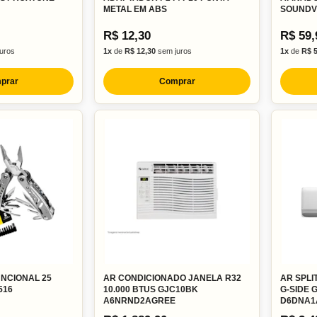
METAL EM ABS
SOUNDV
R$ 12,30
R$ 59,
uros
1x
de
R$ 12,30
sem juros
1x
de
R$ 
prar
Comprar
UNCIONAL 25
AR CONDICIONADO JANELA R32
AR SPLI
516
10.000 BTUS GJC10BK
G-SIDE 
A6NRND2AGREE
D6DNA1A
D6DNA1