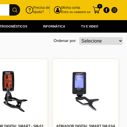
0
Precisa de
Minha conta
?
ajuda?
Entre ou cadastre-se
TRODOMÉSTICOS
INFORMÁTICA
TV E VIDEO
Ordenar por:
R DIGITAL SMART - SM-03
AFINADOR DIGITAL SMART SM-03/4