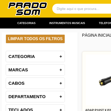
CATEGORIAS
INSTRUMENTOS MUSICAIS
TELEFON
PÁGINA INICIA
LIMPAR TODOS OS FILTROS
CATEGORIA
+
MARCAS
+
CABOS
+
DEPARTAMENTO
+
TECLADOS
+
ADAP P10ST X P