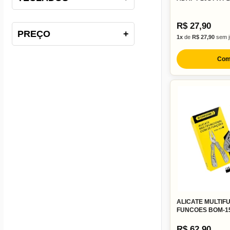
R$ 27,90
PREÇO
+
1x
de
R$ 27,90
sem j
Com
ALICATE MULTIF
FUNCOES BOM-1
R$ 62,90