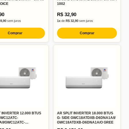
OICE
1002
90
R$ 32,90
59,90
sem juros
1x
de
R$ 32,90
sem juros
Comprar
Comprar
T INVERTER 12.000 BTUS
AR SPLIT INVERTER 18.000 BTUS
GWC12ATC-
G- SIDE GWC18ATDXB-D6DNA1A/I/
/I/GWC12ATC-
GWC18ATDXB-D6DNA1A/O GREE
A/O GREE