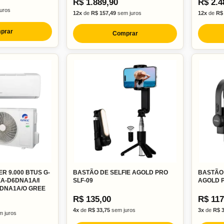
R$ 1.889,90
R$ 2.4
uros
12x
de
R$ 157,49
sem juros
12x
de
R$
prar
Comprar
ER 9.000 BTUS G-
BASTÃO DE SELFIE AGOLD PRO
BASTÃO 
A-D6DNA1A/I
SLF-09
AGOLD P
DNA1A/O GREE
R$ 135,00
R$ 117
4x
de
R$ 33,75
sem juros
3x
de
R$ 
 juros