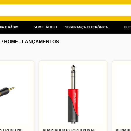
SOM E ÁUDIO
IA E RÁDIO
SEGURANÇA ELETRÔNICA
ELE
L
/
HOME - LANÇAMENTOS
2ST ROXTONE
ADAPTADOR P2 P/ P10 PONTA
AFINADO