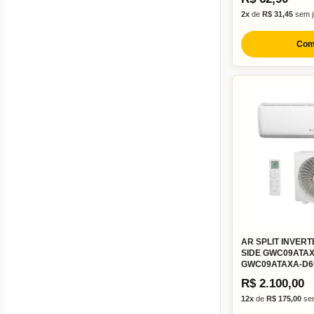
2x
de
R$ 31,45
sem j
Com
AR SPLIT INVERT
SIDE GWC09ATAX
GWC09ATAXA-D6
R$ 2.100,00
12x
de
R$ 175,00
sem