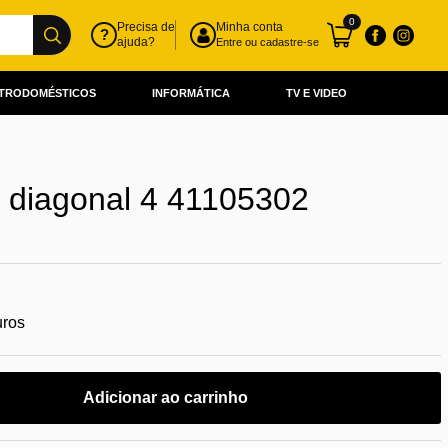
0
Precisa de
Minha conta
?
ajuda?
Entre ou cadastre-se
TRODOMÉSTICOS
INFORMÁTICA
TV E VIDEO
e diagonal 4 41105302
uros
Adicionar ao carrinho