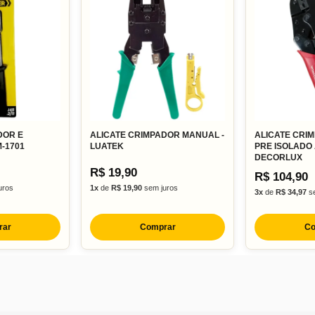
DOR E
ALICATE CRIMPADOR MANUAL -
ALICATE CRI
-1701
LUATEK
PRE ISOLADO
DECORLUX
R$ 19,90
R$ 104,90
uros
1x
de
R$ 19,90
sem juros
3x
de
R$ 34,97
se
rar
Comprar
Co