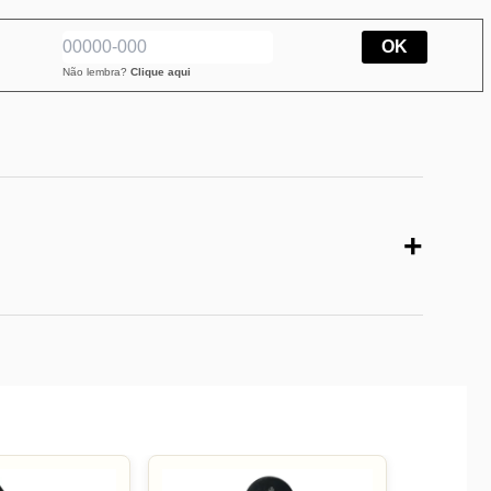
OK
Não lembra?
Clique aqui
+