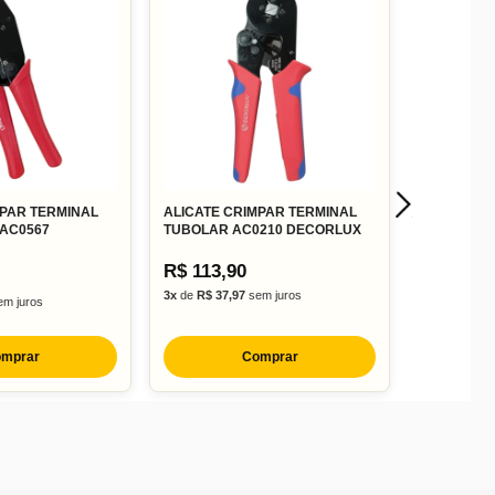
MPAR TERMINAL
ALICATE CRIMPAR TERMINAL
 AC0567
TUBOLAR AC0210 DECORLUX
R$ 113,90
3x
de
R$ 37,97
sem juros
m juros
mprar
Comprar