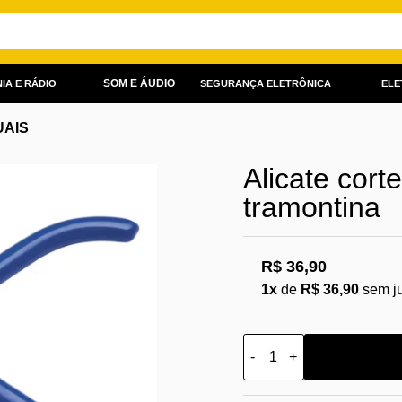
SOM E ÁUDIO
IA E RÁDIO
SEGURANÇA ELETRÔNICA
ELE
AIS
Alicate cort
tramontina
R$ 36,90
1x
de
R$ 36,90
sem j
-
+