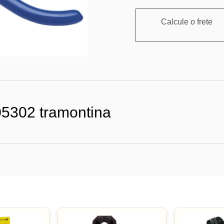
Calcule o frete
105302 tramontina