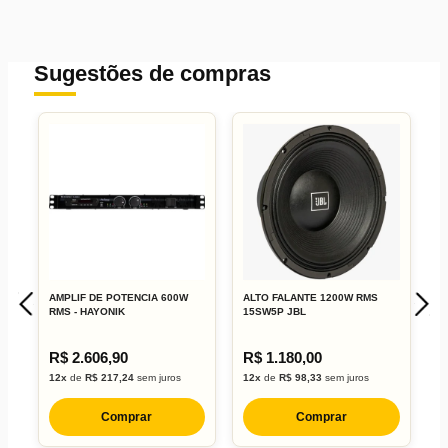
Sugestões de compras
1200W RMS a 2 Ohms
Classe D
AMPLIF DE POTENCIA 600W
ALTO FALANTE 1200W RMS
A
RMS - HAYONIK
15SW5P JBL
7
R$ 2.606,90
R$ 1.180,00
R
12x
de
R$ 217,24
sem juros
12x
de
R$ 98,33
sem juros
1
Comprar
Comprar