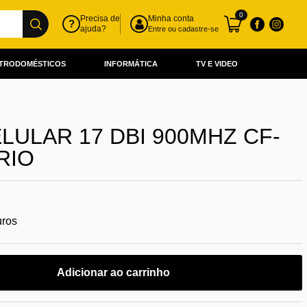
0
Precisa de
Minha conta
?
ajuda?
Entre ou cadastre-se
TRODOMÉSTICOS
INFORMÁTICA
TV E VIDEO
LULAR 17 DBI 900MHZ CF-
RIO
uros
Adicionar ao carrinho