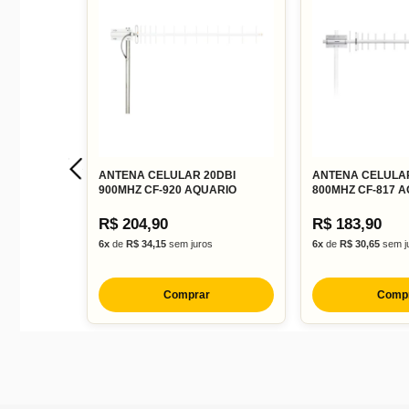
ANTENA CELULAR 20DBI
ANTENA CELULAR
900MHZ CF-920 AQUARIO
800MHZ CF-817 
R$ 204,90
R$ 183,90
6x
de
R$ 34,15
sem juros
6x
de
R$ 30,65
sem j
Comprar
Comp