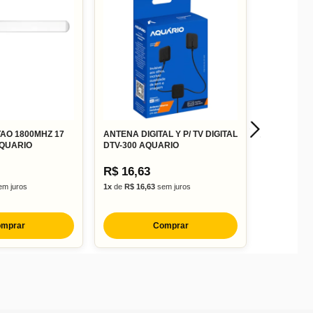
AO 1800MHZ 17
ANTENA DIGITAL Y P/ TV DIGITAL
AQUARIO
DTV-300 AQUARIO
R$ 16,63
m juros
1x
de
R$ 16,63
sem juros
mprar
Comprar