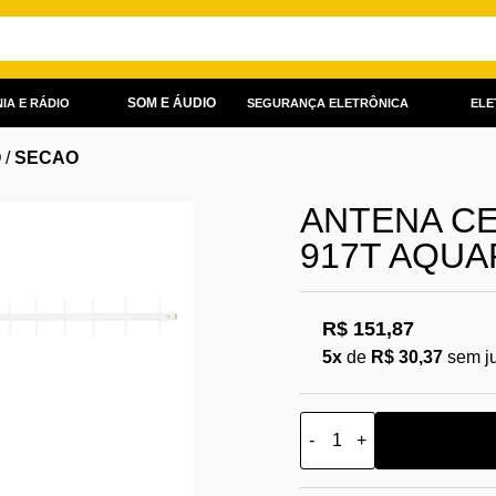
SOM E ÁUDIO
IA E RÁDIO
SEGURANÇA ELETRÔNICA
ELE
O
/
SECAO
ANTENA CE
917T AQUA
R$ 151,87
5x
de
R$ 30,37
sem j
-
+