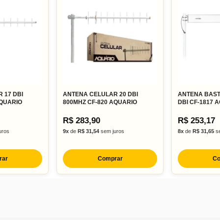
 17 DBI
ANTENA CELULAR 20 DBI
ANTENA BAST
AQUARIO
800MHZ CF-820 AQUARIO
DBI CF-1817 
R$ 283,90
R$ 253,17
uros
9x
de
R$ 31,54
sem juros
8x
de
R$ 31,65
se
rar
Comprar
Co