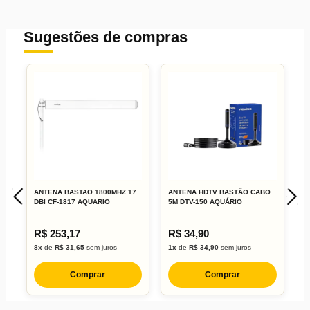
Marca:
Modelo:
Sugestões de compras
Localização:
Material:
É TV digital terrestre:
Faixa de Frequência:
Faixa de Recepção:
Comprimento do Cabo:
Dimensões (C x A x L):
Peso:
ANTENA BASTAO 1800MHZ 17
ANTENA HDTV BASTÃO CABO
A
DBI CF-1817 AQUARIO
5M DTV-150 AQUÁRIO
8
R$ 253,17
R$ 34,90
R
8x
de
R$ 31,65
sem juros
1x
de
R$ 34,90
sem juros
6
Comprar
Comprar