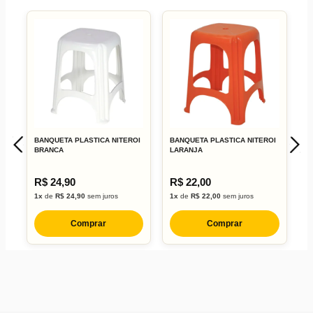
BANQUETA PLASTICA NITEROI
BANQUETA PLASTICA NITEROI
B
BRANCA
LARANJA
L
R$ 24,90
R$ 22,00
R
1x
de
R$ 24,90
sem juros
1x
de
R$ 22,00
sem juros
1
Comprar
Comprar