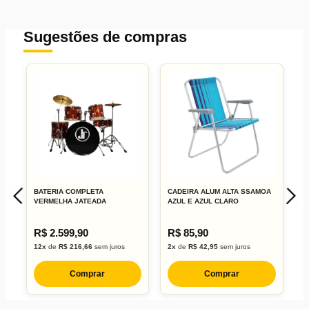
Sugestões de compras
BATERIA COMPLETA
CADEIRA ALUM ALTA SSAMOA
B
VERMELHA JATEADA
AZUL E AZUL CLARO
S
R$ 2.599,90
R$ 85,90
R
12x
de
R$ 216,66
sem juros
2x
de
R$ 42,95
sem juros
1
Comprar
Comprar