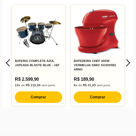
BATERIA COMPLETA AZUL
BATEDEIRA CHEF 400W
B
JATEADA BLASTE BLUE - J&F
VERMELHA SM02 SX3005B1
B
ARNO
R$ 2.599,90
R$ 189,90
R
12x
de
R$ 216,66
sem juros
6x
de
R$ 31,65
sem juros
1
Comprar
Comprar