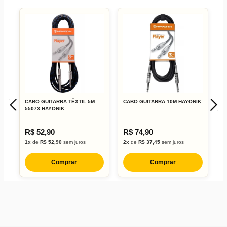
CABO GUITARRA TÊXTIL 5M
CABO GUITARRA 10M HAYONIK
C
55073 HAYONIK
H
R$ 52,90
R$ 74,90
R
1x
de
R$ 52,90
sem juros
2x
de
R$ 37,45
sem juros
1
Comprar
Comprar