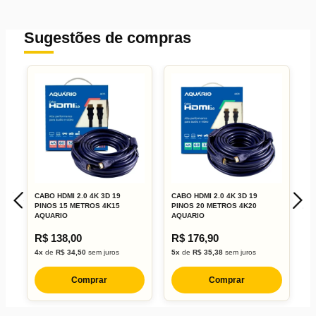
Sugestões de compras
CABO HDMI 2.0 4K 3D 19
CABO HDMI 2.0 4K 3D 19
C
Largura:
PINOS 15 METROS 4K15
PINOS 20 METROS 4K20
P
AQUARIO
AQUARIO
A
Altura:
R$ 138,00
R$ 176,90
R
Comprimento:
4x
de
R$ 34,50
sem juros
5x
de
R$ 35,38
sem juros
1
Peso:
Comprar
Comprar