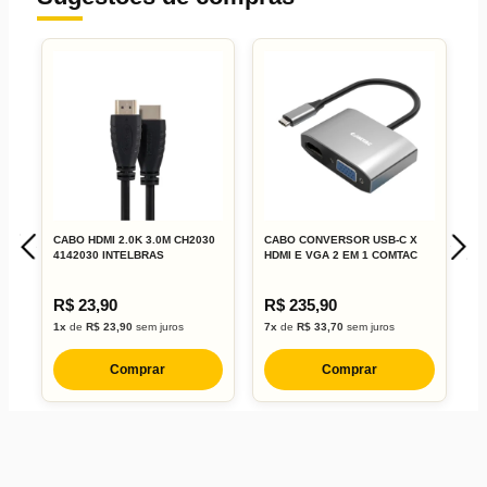
CABO HDMI 2.0K 3.0M CH2030
CABO CONVERSOR USB-C X
C
4142030 INTELBRAS
HDMI E VGA 2 EM 1 COMTAC
1
R$ 23,90
R$ 235,90
R
1x
de
R$ 23,90
sem juros
7x
de
R$ 33,70
sem juros
1
Comprar
Comprar