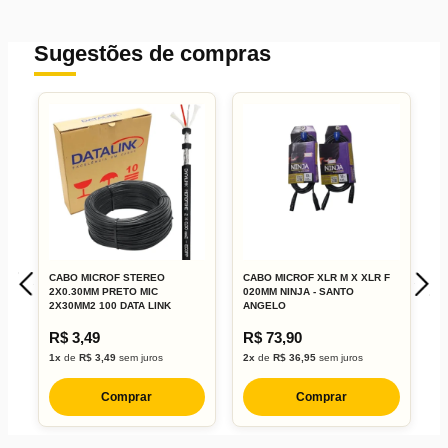
Sugestões de compras
CABO MICROF STEREO
CABO MICROF XLR M X XLR F
A
2X0.30MM PRETO MIC
020MM NINJA - SANTO
A
2X30MM2 100 DATA LINK
ANGELO
A
R$ 3,49
R$ 73,90
R
1x
de
R$ 3,49
sem juros
2x
de
R$ 36,95
sem juros
7
Comprar
Comprar