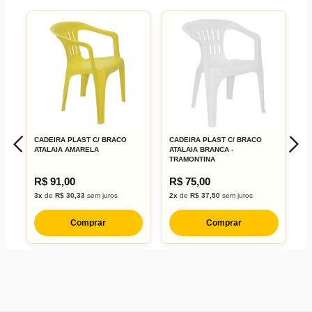
CADEIRA PLAST C/ BRACO
CADEIRA PLAST C/ BRACO
C
ATALAIA AMARELA
ATALAIA BRANCA -
A
TRAMONTINA
R$ 91,00
R$ 75,00
R
3x
de
R$ 30,33
sem juros
2x
de
R$ 37,50
sem juros
3
Comprar
Comprar