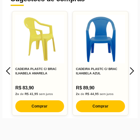
CADEIRA PLASTC C/ BRAC
CADEIRA PLASTC C/ BRAC
C
ILHABELA AMARELA
ILHABELA AZUL
A
R$ 83,90
R$ 89,90
R
2x
de
R$ 41,95
sem juros
2x
de
R$ 44,95
sem juros
3
Comprar
Comprar