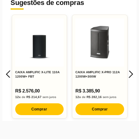
Sugestões de compras
CAIXA AMPLIFIC X-LITE 110A
CAIXA AMPLIFIC X-PRO 112A
C
1200W+ FBT
1200W+300W
1
R$ 2.576,00
R$ 3.385,90
R
12x
de
R$ 214,67
sem juros
12x
de
R$ 282,16
sem juros
1
Comprar
Comprar