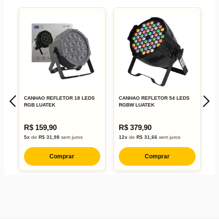
CANHAO REFLETOR 18 LEDS
CANHAO REFLETOR 54 LEDS
C
RGB LUATEK
RGBW LUATEK
1
R$ 159,90
R$ 379,90
R
5x
de
R$ 31,98
sem juros
12x
de
R$ 31,66
sem juros
8
Comprar
Comprar