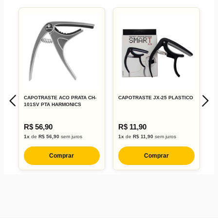
CAPOTRASTE ACO PRATA CH-
CAPOTRASTE JX-25 PLASTICO
C
101SV PTA HARMONICS
G
R$ 56,90
R$ 11,90
R
1x
de
R$ 56,90
sem juros
1x
de
R$ 11,90
sem juros
1
Comprar
Comprar