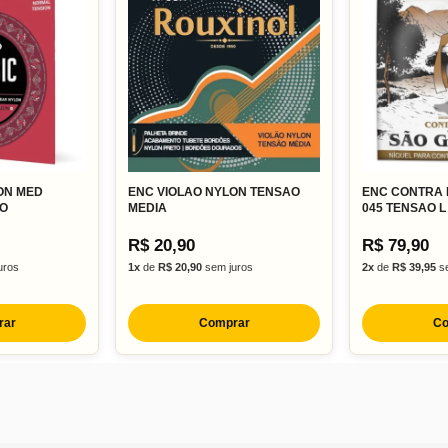
ON MED
ENC VIOLAO NYLON TENSAO
ENC CONTRA 
IO
MEDIA
045 TENSAO L
R$ 20,90
R$ 79,90
uros
1x
de
R$ 20,90
sem juros
2x
de
R$ 39,95
se
rar
Comprar
Co