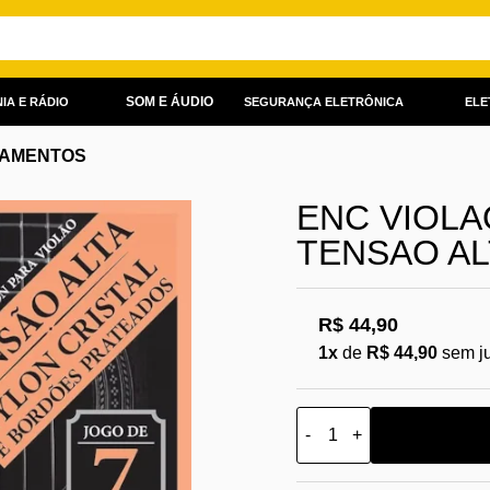
SOM E ÁUDIO
IA E RÁDIO
SEGURANÇA ELETRÔNICA
ELE
AMENTOS
ENC VIOLA
TENSAO AL
R$ 44,90
1x
de
R$ 44,90
sem j
-
+