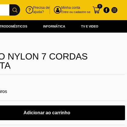
0
Precisa de
Minha conta
?
ajuda?
Entre ou cadastre-se
TRODOMÉSTICOS
INFORMÁTICA
TV E VIDEO
O NYLON 7 CORDAS
TA
uros
Adicionar ao carrinho