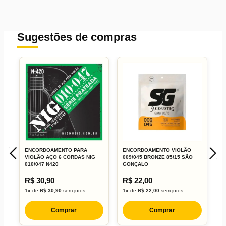
Sugestões de compras
ENCORDOAMENTO PARA
ENCORDOAMENTO VIOLÃO
E
VIOLÃO AÇO 6 CORDAS NIG
009/045 BRONZE 85/15 SÃO
V
010/047 N420
GONÇALO
B
R$ 30,90
R$ 22,00
R
1x
de
R$ 30,90
sem juros
1x
de
R$ 22,00
sem juros
2
Comprar
Comprar