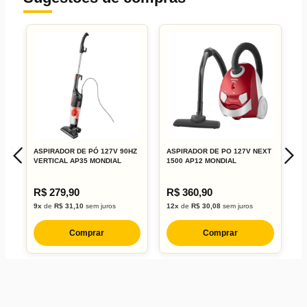
ASPIRADOR DE PÓ 127V 90HZ
ASPIRADOR DE PO 127V NEXT
C
VERTICAL AP35 MONDIAL
1500 AP12 MONDIAL
1
R$ 279,90
R$ 360,90
R
9x
de
R$ 31,10
sem juros
12x
de
R$ 30,08
sem juros
5
Comprar
Comprar