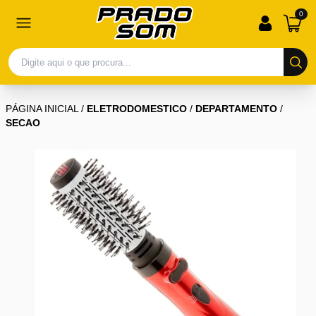
0
PÁGINA INICIAL
/
ELETRODOMESTICO
/
DEPARTAMENTO
/
SECAO