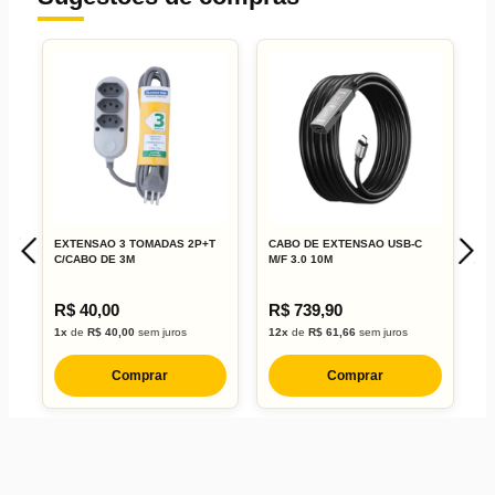
EXTENSAO 3 TOMADAS 2P+T
CABO DE EXTENSAO USB-C
C
C/CABO DE 3M
M/F 3.0 10M
A
R$ 40,00
R$ 739,90
R
1x
de
R$ 40,00
sem juros
12x
de
R$ 61,66
sem juros
1
Comprar
Comprar