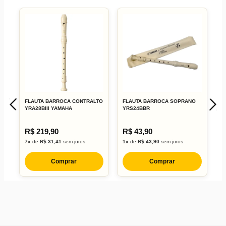
FLAUTA BARROCA CONTRALTO
FLAUTA BARROCA SOPRANO
F
YRA28BIII YAMAHA
YRS24BBR
Y
R$ 219,90
R$ 43,90
R
7x
de
R$ 31,41
sem juros
1x
de
R$ 43,90
sem juros
2
Comprar
Comprar