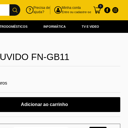
0
Precisa de
Minha conta
?
ajuda?
Entre ou cadastre-se
TRODOMÉSTICOS
INFORMÁTICA
TV E VIDEO
UVIDO FN-GB11
uros
Adicionar ao carrinho