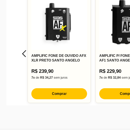
AMPLIFIC FONE DE OUVIDO AFX
AMPLIFIC P/ FON
XLR PRETO SANTO ANGELO
AF1 SANTO ANG
R$ 239,90
R$ 229,90
7x
de
R$ 34,27
sem juros
7x
de
R$ 32,84
sem j
Comprar
Comp