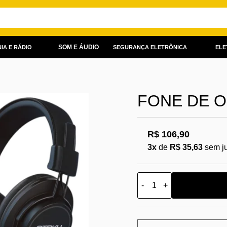
SOM E ÁUDIO
IA E RÁDIO
SEGURANÇA ELETRÔNICA
ELE
FONE DE O
R$ 106,90
3x
de
R$ 35,63
sem j
-
+