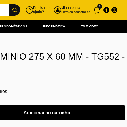
0
Precisa de
Minha conta
?
ajuda?
Entre ou cadastre-se
TRODOMÉSTICOS
INFORMÁTICA
TV E VIDEO
INIO 275 X 60 MM - TG552 -
uros
Adicionar ao carrinho