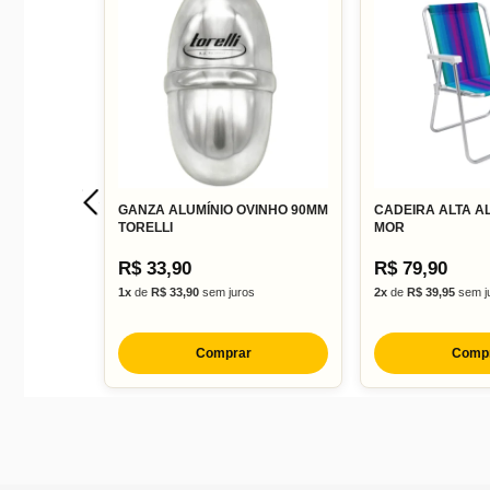
GANZA ALUMÍNIO OVINHO 90MM
CADEIRA ALTA AL
TORELLI
MOR
R$ 33,90
R$ 79,90
1x
de
R$ 33,90
sem juros
2x
de
R$ 39,95
sem j
Comprar
Comp