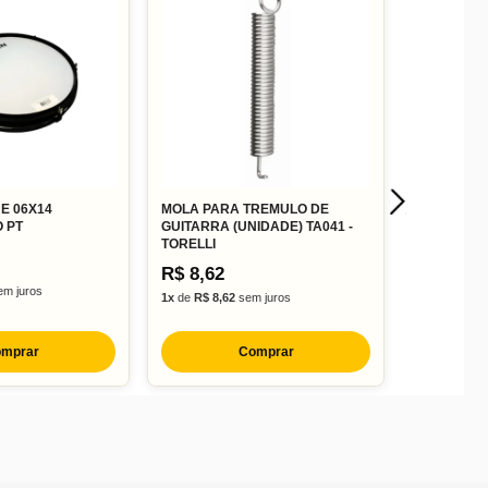
E 06X14
MOLA PARA TREMULO DE
 PT
GUITARRA (UNIDADE) TA041 -
TORELLI
R$ 8,62
m juros
1x
de
R$ 8,62
sem juros
mprar
Comprar