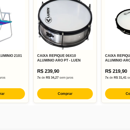
UMINIO 2101
CAIXA REPIQUE 06X10
CAIXA REPIQU
ALUMINIO ARO PT - LUEN
ALUMINIO ARO
R$ 239,90
R$ 219,90
uros
7x
de
R$ 34,27
sem juros
7x
de
R$ 31,41
se
rar
Comprar
Co