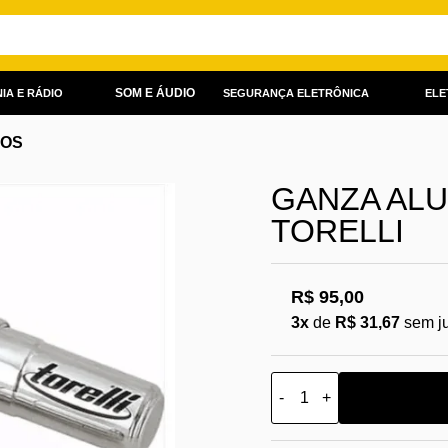
SOM E ÁUDIO
IA E RÁDIO
SEGURANÇA ELETRÔNICA
ELE
IOS
GANZA ALUM
TORELLI
R$ 95,00
3x
de
R$ 31,67
sem j
-
+