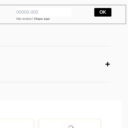
OK
Não lembra?
Clique aqui
+