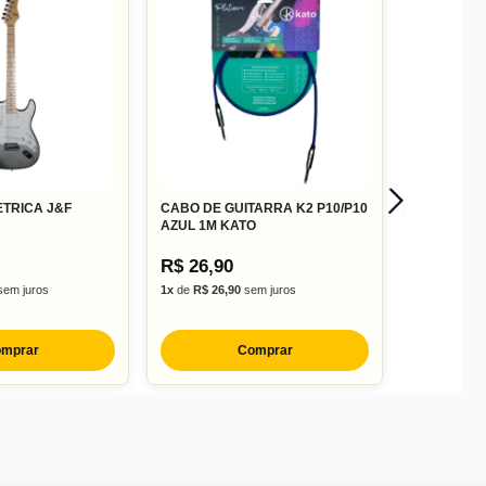
ETRICA J&F
CABO DE GUITARRA K2 P10/P10
AZUL 1M KATO
R$ 26,90
em juros
1x
de
R$ 26,90
sem juros
mprar
Comprar