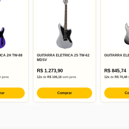
ICA 2H TW-88
GUITARRA ELETRICA 2S TW-62
GUITARRA EL
MDSV
R$ 1.273,90
R$ 845,74
 juros
12x
de
R$ 106,16
sem juros
12x
de
R$ 70,48
s
rar
Comprar
Co