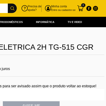
0
Precisa de
Minha conta
?
ajuda?
Entre ou cadastre-se
TRODOMÉSTICOS
INFORMÁTICA
TV E VIDEO
ELETRICA 2H TG-515 CGR
 juros
para ser avisado assim que o produto voltar ao estoque!
AVISE-ME