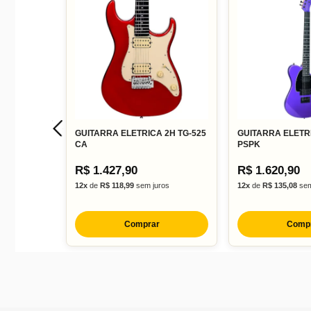
GUITARRA ELETRICA 2H TG-525
GUITARRA ELETR
CA
PSPK
R$ 1.427,90
R$ 1.620,90
12x
de
R$ 118,99
sem juros
12x
de
R$ 135,08
sem
Comprar
Comp