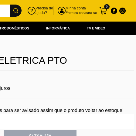
0
Precisa de
Minha conta
?
ajuda?
Entre ou cadastre-se
TRODOMÉSTICOS
INFORMÁTICA
TV E VIDEO
ELETRICA PTO
juros
para ser avisado assim que o produto voltar ao estoque!
AVISE-ME