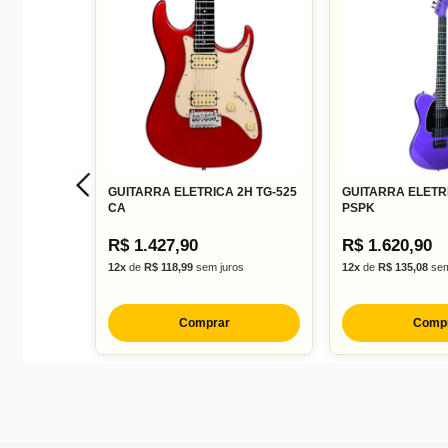
GUITARRA ELETRICA 2H TG-525
GUITARRA ELETR
CA
PSPK
R$ 1.427,90
R$ 1.620,90
12x
de
R$ 118,99
sem juros
12x
de
R$ 135,08
sem
Comprar
Comp