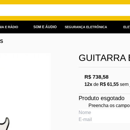
SOM E ÁUDIO
IA E RÁDIO
SEGURANÇA ELETRÔNICA
ELE
AS
GUITARRA 
R$ 738,58
12x
de
R$ 61,55
sem 
Produto esgotado
Preencha os campos 