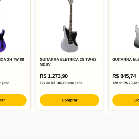
ICA 2H TW-88
GUITARRA ELETRICA 2S TW-62
GUITARRA EL
MDSV
R$ 1.273,90
R$ 845,74
 juros
12x
de
R$ 106,16
sem juros
12x
de
R$ 70,48
s
rar
Comprar
Co