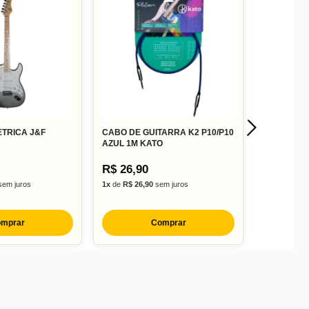
ETRICA J&F
CABO DE GUITARRA K2 P10/P10
AZUL 1M KATO
R$ 26,90
em juros
1x
de
R$ 26,90
sem juros
mprar
Comprar