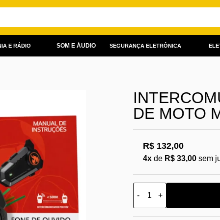
SOM E ÁUDIO
IA E RÁDIO
SEGURANÇA ELETRÔNICA
ELE
INTERCOM
DE MOTO M
R$ 132,00
4x
de
R$ 33,00
sem j
-
+