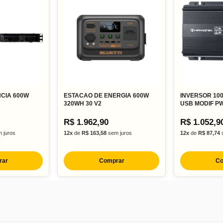
NCIA 600W
ESTACAO DE ENERGIA 600W
INVERSOR 10
320WH 30 V2
USB MODIF PW
R$ 1.962,90
R$ 1.052,9
 juros
12x
de
R$ 163,58
sem juros
12x
de
R$ 87,74
s
rar
Comprar
Co