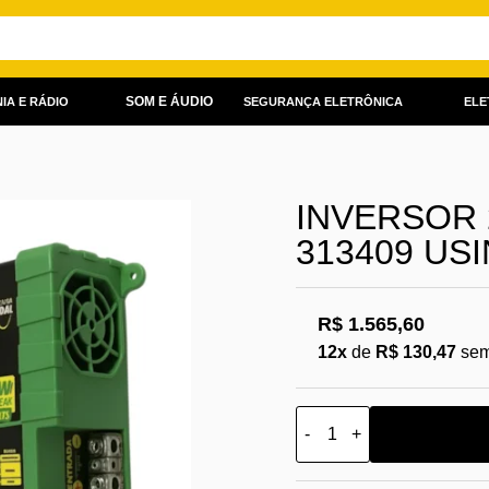
SOM E ÁUDIO
IA E RÁDIO
SEGURANÇA ELETRÔNICA
ELE
INVERSOR 
313409 US
R$ 1.565,60
12x
de
R$ 130,47
sem
-
+