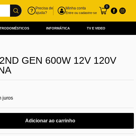
0
Precisa de
Minha conta
?
ajuda?
Entre ou cadastre-se
TRODOMÉSTICOS
INFORMÁTICA
TV E VIDEO
2ND GEN 600W 12V 120V
INA
 juros
Adicionar ao carrinho