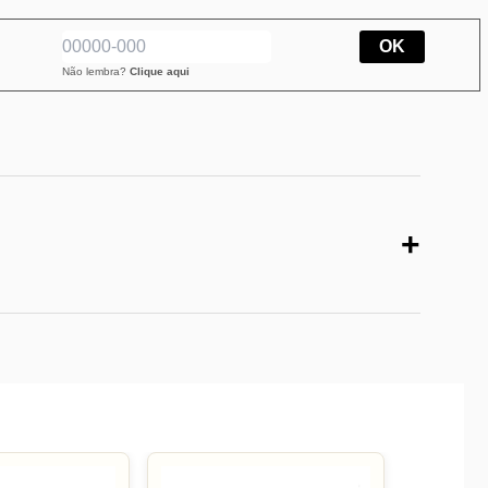
OK
Não lembra?
Clique aqui
+