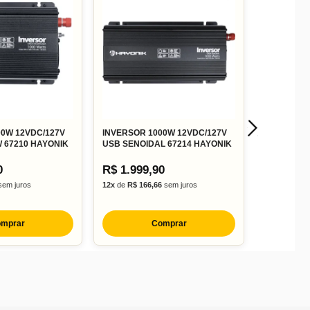
00W 12VDC/127V
INVERSOR 1000W 12VDC/127V
 67210 HAYONIK
USB SENOIDAL 67214 HAYONIK
0
R$ 1.999,90
em juros
12x
de
R$ 166,66
sem juros
mprar
Comprar