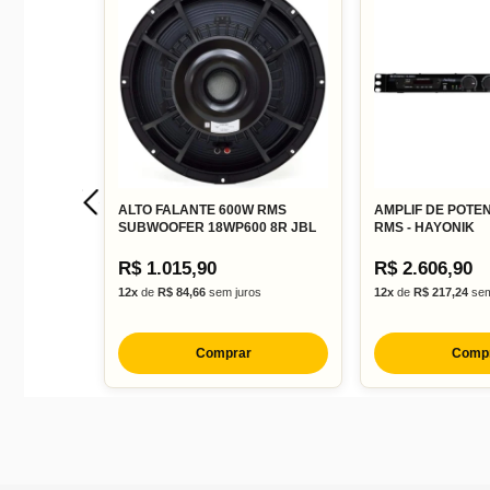
ALTO FALANTE 600W RMS
AMPLIF DE POTE
SUBWOOFER 18WP600 8R JBL
RMS - HAYONIK
R$ 1.015,90
R$ 2.606,90
12x
de
R$ 84,66
sem juros
12x
de
R$ 217,24
sem
Comprar
Comp