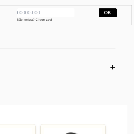
OK
Não lembra?
Clique aqui
+