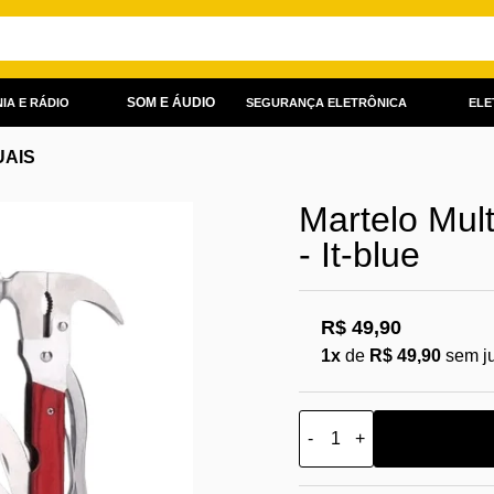
SOM E ÁUDIO
IA E RÁDIO
SEGURANÇA ELETRÔNICA
ELE
AIS
Martelo Mul
- It-blue
R$ 49,90
1x
de
R$ 49,90
sem j
-
+