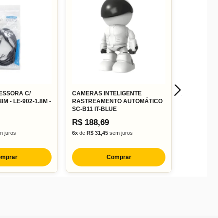
ESSORA C/
CAMERAS INTELIGENTE
M - LE-902-1.8M -
RASTREAMENTO AUTOMÁTICO
SC-B11 IT-BLUE
R$ 188,69
 juros
6x
de
R$ 31,45
sem juros
mprar
Comprar