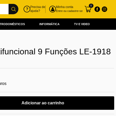
0
Precisa de
Minha conta
?
ajuda?
Entre ou cadastre-se
TRODOMÉSTICOS
INFORMÁTICA
TV E VIDEO
tifuncional 9 Funções LE-1918
uros
Adicionar ao carrinho