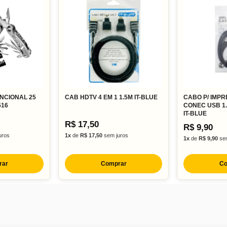
UNCIONAL 25
CAB HDTV 4 EM 1 1.5M IT-BLUE
CABO P/ IMPR
516
CONEC USB 1.8
IT-BLUE
R$ 17,50
R$ 9,90
uros
1x
de
R$ 17,50
sem juros
1x
de
R$ 9,90
sem
rar
Comprar
Co