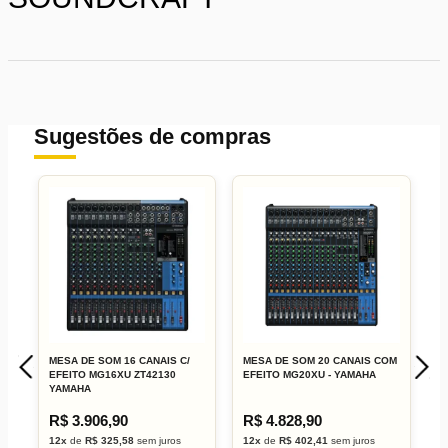
Sugestões de compras
MESA DE SOM 16 CANAIS C/
MESA DE SOM 20 CANAIS COM
M
EFEITO MG16XU ZT42130
EFEITO MG20XU - YAMAHA
E
YAMAHA
R$ 3.906,90
R$ 4.828,90
R
12x
de
R$ 325,58
sem juros
12x
de
R$ 402,41
sem juros
1