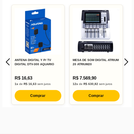
ANTENA DIGITAL Y P/ TV
MESA DE SOM DIGITAL ATRIUM
M
DIGITAL DTV-300 AQUARIO
20 ATRIUM20
A
R$ 16,63
R$ 7.569,90
R
1x
de
R$ 16,63
sem juros
12x
de
R$ 630,82
sem juros
1
Comprar
Comprar