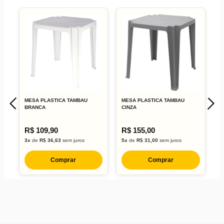
MESA PLASTICA TAMBAU
MESA PLASTICA TAMBAU
C
BRANCA
CINZA
I
R$ 109,90
R$ 155,00
R
3x
de
R$ 36,63
sem juros
5x
de
R$ 31,00
sem juros
2
Comprar
Comprar