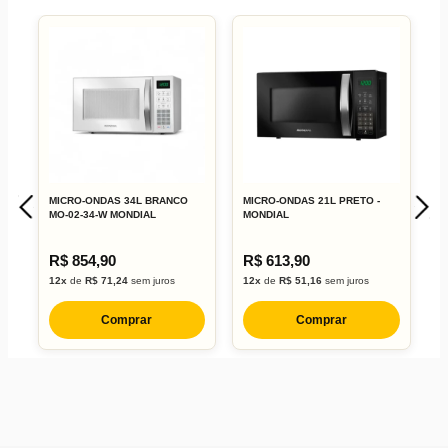
MICRO-ONDAS 34L BRANCO
MICRO-ONDAS 21L PRETO -
M
MO-02-34-W MONDIAL
MONDIAL
E
M
R$ 854,90
R$ 613,90
R
12x
de
R$ 71,24
sem juros
12x
de
R$ 51,16
sem juros
1
Comprar
Comprar