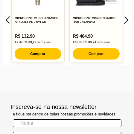
MICROFONE C/ FIO DINAMICO
MICROFONE CONDENSADOR
M
DLS-8-P4 CH - DYLAN
USB - SANSOM
D
R$ 132,90
R$ 404,90
R
4x
de
R$ 33,22
sem juros
12x
de
R$ 33,74
sem juros
7
Comprar
Comprar
Inscreva-se na nossa newsletter
e fique por dentro de todas nossas promoções e novidades.