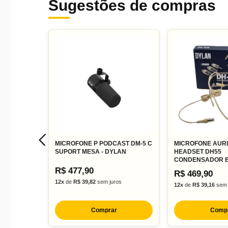
Sugestões de compras
MICROFONE P PODCAST DM-5 C
MICROFONE AUR
SUPORT MESA - DYLAN
HEADSET DH55
CONDENSADOR B
R$ 477,90
R$ 469,90
12x
de
R$ 39,82
sem juros
12x
de
R$ 39,16
sem 
Comprar
Comp