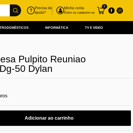
0
Precisa de
Minha conta
?
ajuda?
Entre ou cadastre-se
TRODOMÉSTICOS
INFORMÁTICA
TV E VIDEO
esa Pulpito Reuniao
 Dg-50 Dylan
uros
Adicionar ao carrinho