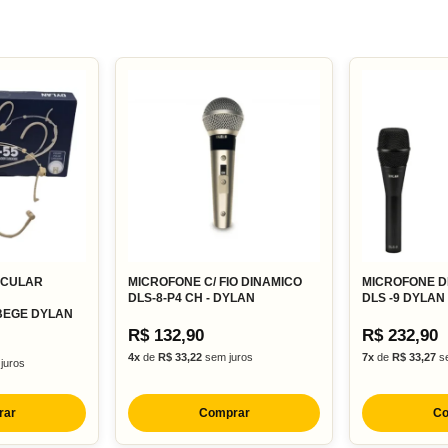
ICULAR
MICROFONE C/ FIO DINAMICO
MICROFONE DE
DLS-8-P4 CH - DYLAN
DLS -9 DYLAN
EGE DYLAN
R$ 132,90
R$ 232,90
4x
de
R$ 33,22
sem juros
7x
de
R$ 33,27
se
juros
rar
Comprar
Co