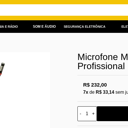
SOM E ÁUDIO
IA E RÁDIO
SEGURANÇA ELETRÔNICA
ELE
Microfone M
Profissional
R$ 232,00
7x
de
R$ 33,14
sem j
-
+