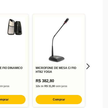
 FIO DINAMICO
MICROFONE DE MESA C/ FIO
HT82 YOGA
R$ 382,80
m juros
12x
de
R$ 31,90
sem juros
mprar
Comprar