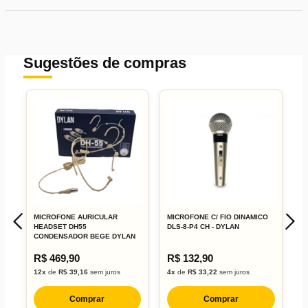
Sugestões de compras
MICROFONE AURICULAR
MICROFONE C/ FIO DINAMICO
M
HEADSET DH55
DLS-8-P4 CH - DYLAN
D
CONDENSADOR BEGE DYLAN
R$ 469,90
R$ 132,90
R
12x
de
R$ 39,16
sem juros
4x
de
R$ 33,22
sem juros
7
Comprar
Comprar