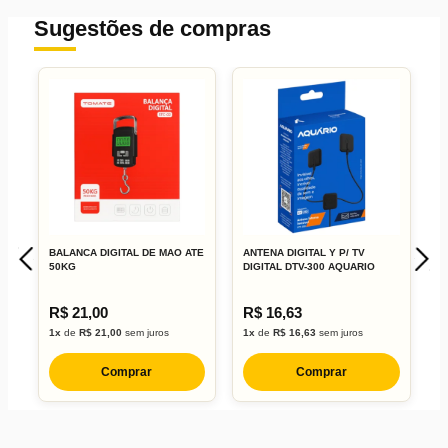
Sugestões de compras
BALANCA DIGITAL DE MAO ATE
ANTENA DIGITAL Y P/ TV
B
50KG
DIGITAL DTV-300 AQUARIO
P
R$ 21,00
R$ 16,63
R
1x
de
R$ 21,00
sem juros
1x
de
R$ 16,63
sem juros
1
Comprar
Comprar