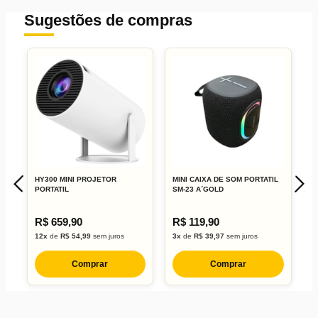
Sugestões de compras
HY300 MINI PROJETOR
MINI CAIXA DE SOM PORTATIL
M
PORTATIL
SM-23 A´GOLD
W
R$ 659,90
R$ 119,90
R
12x
de
R$ 54,99
sem juros
3x
de
R$ 39,97
sem juros
1
Comprar
Comprar