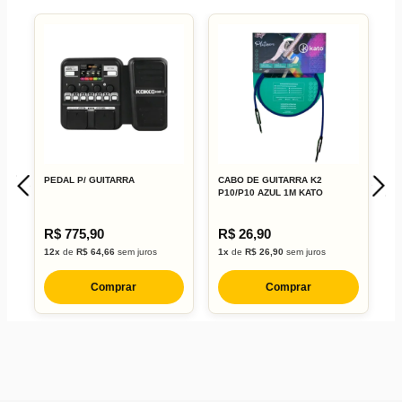
80 presets editáveis
6 módulos independentes de efeitos
20 slots de IR gabinete
PEDAL P/ GUITARRA
CABO DE GUITARRA K2
C
(IRCAB)
P10/P10 AZUL 1M KATO
P
R$ 775,90
R$ 26,90
R
12x
de
R$ 64,66
sem juros
1x
de
R$ 26,90
sem juros
1
Comprar
Comprar