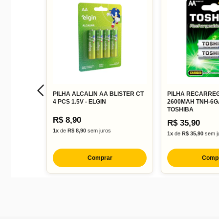
PILHA ALCALIN AA BLISTER CT
PILHA RECARRE
4 PCS 1.5V - ELGIN
2600MAH TNH-6G
TOSHIBA
R$ 8,90
R$ 35,90
1x
de
R$ 8,90
sem juros
1x
de
R$ 35,90
sem j
Comprar
Comp