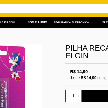
SOM E ÁUDIO
IA E RÁDIO
SEGURANÇA ELETRÔNICA
ELE
PILHA REC
ELGIN
R$ 14,90
1x
de
R$ 14,90
sem j
-
+