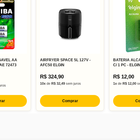
GAVEL AA
AIRFRYER SPACE 5L 127V -
BATERIA ALCA
AE 72473
AFC50 ELGIN
C/ 1 PC - ELGI
R$ 324,90
R$ 12,00
10x
de
R$ 32,49
sem juros
1x
de
R$ 12,00
se
uros
rar
Comprar
Co