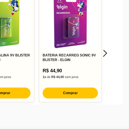
LINA 9V BLISTER
BATERIA RECARREG SONIC 9V
N
BLISTER - ELGIN
R$ 44,90
m juros
1x
de
R$ 44,90
sem juros
mprar
Comprar