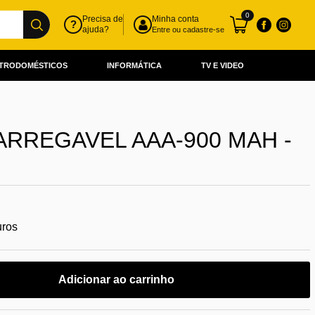
0
Precisa de
Minha conta
?
ajuda?
Entre ou cadastre-se
TRODOMÉSTICOS
INFORMÁTICA
TV E VIDEO
ARREGAVEL AAA-900 MAH -
uros
Adicionar ao carrinho