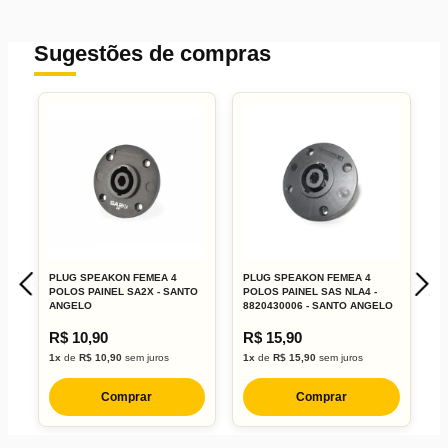
Sugestões de compras
PLUG SPEAKON FEMEA 4
PLUG SPEAKON FEMEA 4
P
POLOS PAINEL SA2X - SANTO
POLOS PAINEL SAS NLA4 -
S
ANGELO
8820430006 - SANTO ANGELO
A
R$ 10,90
R$ 15,90
R
1x
de
R$ 10,90
sem juros
1x
de
R$ 15,90
sem juros
1
Comprar
Comprar