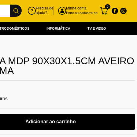
0
Precisa de
Minha conta
?
ajuda?
Entre ou cadastre-se
TRODOMÉSTICOS
INFORMÁTICA
TV E VIDEO
A MDP 90X30X1.5CM AVEIRO
RMA
uros
Adicionar ao carrinho