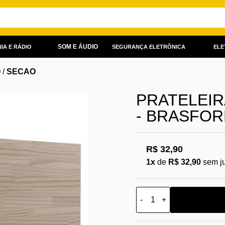
SOM E ÁUDIO
IA E RÁDIO
SEGURANÇA ELETRÔNICA
ELE
O
/
SECAO
PRATELEIR
- BRASFO
R$ 32,90
1x
de
R$ 32,90
sem j
-
+