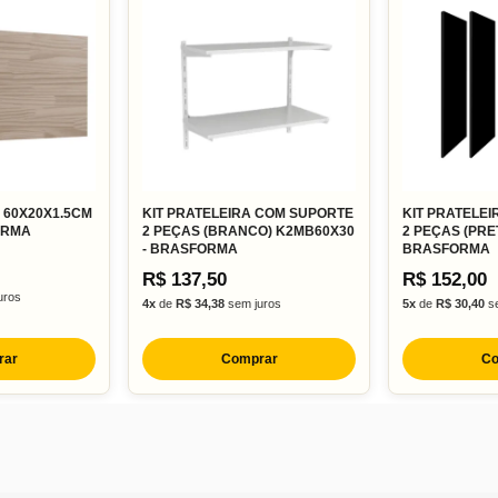
 60X20X1.5CM
KIT PRATELEIRA COM SUPORTE
KIT PRATELE
ORMA
2 PEÇAS (BRANCO) K2MB60X30
2 PEÇAS (PRE
- BRASFORMA
BRASFORMA
R$ 137,50
R$ 152,00
uros
4x
de
R$ 34,38
sem juros
5x
de
R$ 30,40
se
rar
Comprar
Co