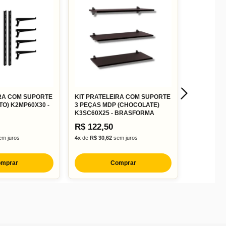
IRA COM SUPORTE
KIT PRATELEIRA COM SUPORTE
TO) K2MP60X30 -
3 PEÇAS MDP (CHOCOLATE)
K3SC60X25 - BRASFORMA
R$ 122,50
m juros
4x
de
R$ 30,62
sem juros
mprar
Comprar