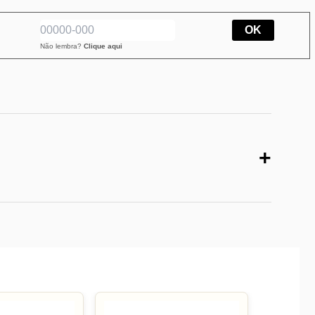
OK
Não lembra?
Clique aqui
+