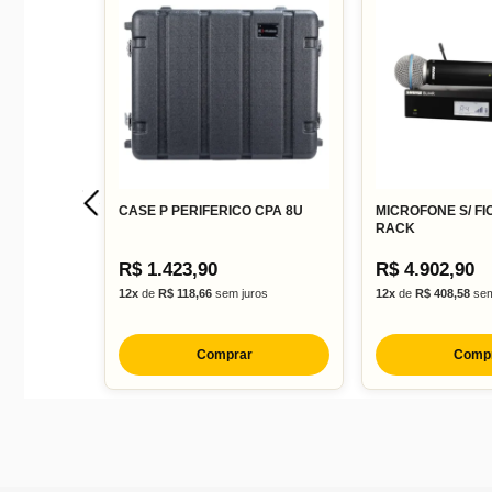
Comprimento:
Largura:
Altura:
Wikipédia+1tige
CASE P PERIFERICO CPA 8U
MICROFONE S/ FI
RACK
R$ 1.423,90
R$ 4.902,90
12x
de
R$ 118,66
sem juros
12x
de
R$ 408,58
sem
Comprar
Comp