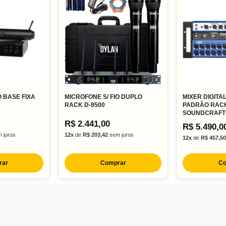
O BASE FIXA
MICROFONE S/ FIO DUPLO
MIXER DIGITA
RACK D-9500
PADRÃO RACK 
SOUNDCRAFT
R$ 2.441,00
R$ 5.490,0
 juros
12x
de
R$ 203,42
sem juros
12x
de
R$ 457,50
rar
Comprar
Co