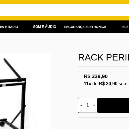
SOM E ÁUDIO
IA E RÁDIO
SEGURANÇA ELETRÔNICA
ELE
RACK PERI
R$ 339,90
11x
de
R$ 30,90
sem 
-
+