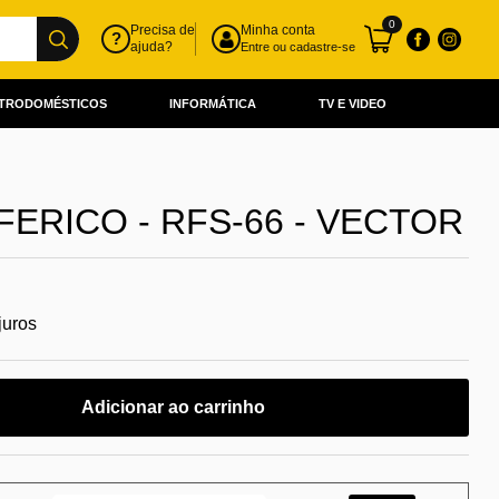
0
Precisa de
Minha conta
?
ajuda?
Entre ou cadastre-se
TRODOMÉSTICOS
INFORMÁTICA
TV E VIDEO
FERICO - RFS-66 - VECTOR
juros
Adicionar ao carrinho