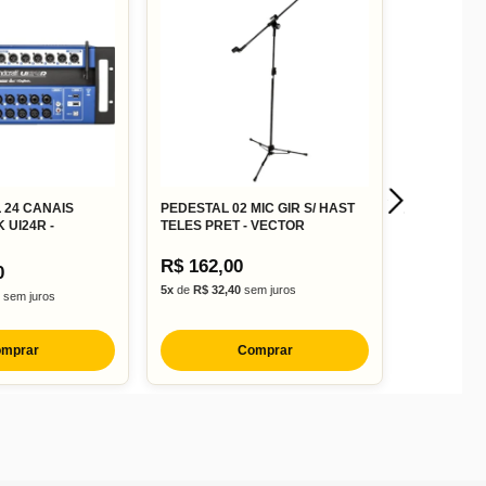
L 24 CANAIS
PEDESTAL 02 MIC GIR S/ HAST
UI24R -
TELES PRET - VECTOR
R$ 162,00
0
5x
de
R$ 32,40
sem juros
sem juros
mprar
Comprar