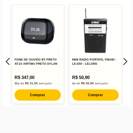
FONE DE OUVIDO BT PRETO
MINI RADIO PORTATIL FM/AM -
R
AT-10 AIRTWO PRETO DYLAN
LE-650 - LELONG
P
R$ 347,00
R$ 50,90
R
11x
de
R$ 31,55
sem juros
1x
de
R$ 50,90
sem juros
5
Comprar
Comprar