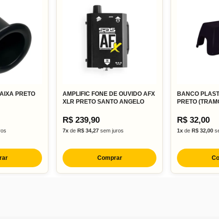
CAIXA PRETO
AMPLIFIC FONE DE OUVIDO AFX
BANCO PLAST
XLR PRETO SANTO ANGELO
PRETO (TRAM
R$ 239,90
R$ 32,00
ros
7x
de
R$ 34,27
sem juros
1x
de
R$ 32,00
se
rar
Comprar
Co