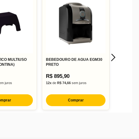
ICO MULTIUSO
BEBEDOURO DE AGUA EGM30
ONTINA)
PRETO
R$ 895,90
m juros
12x
de
R$ 74,66
sem juros
mprar
Comprar