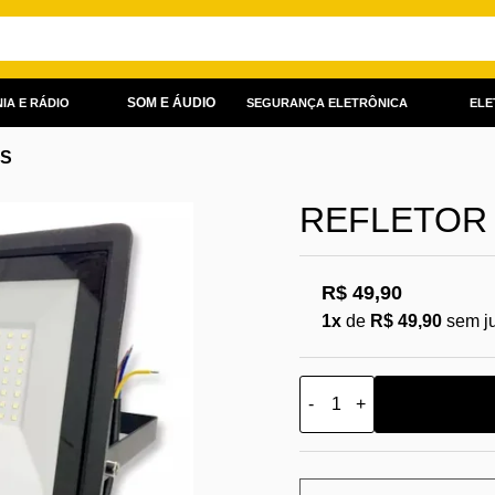
SOM E ÁUDIO
IA E RÁDIO
SEGURANÇA ELETRÔNICA
ELE
AS
REFLETOR 
R$ 49,90
1x
de
R$ 49,90
sem j
-
+