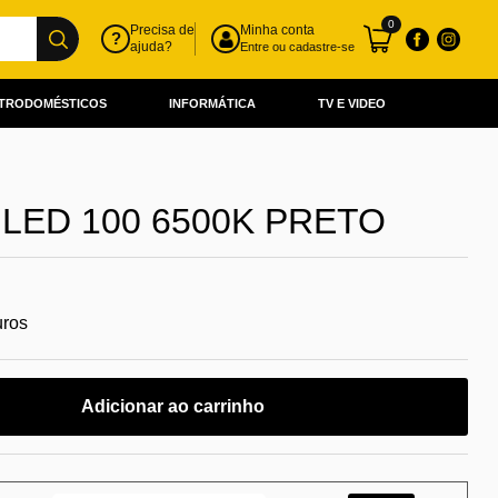
0
Precisa de
Minha conta
?
ajuda?
Entre ou cadastre-se
TRODOMÉSTICOS
INFORMÁTICA
TV E VIDEO
LED 100 6500K PRETO
uros
Adicionar ao carrinho