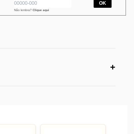
OK
Não lembra?
Clique aqui
+