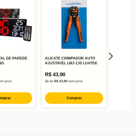
TAL DE PAREDE
ALICATE CRIMPADOR AUTO
NG
AJUSTAVEL LWJ-130 LUATEK
R$ 43,90
m juros
1x
de
R$ 43,90
sem juros
mprar
Comprar