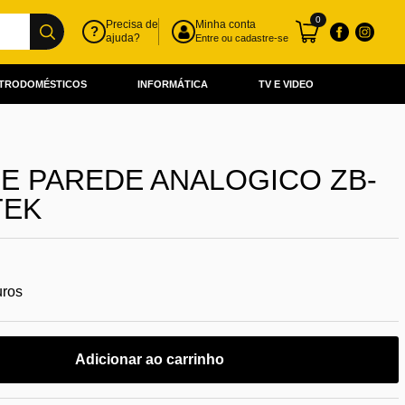
0
Precisa de
Minha conta
?
ajuda?
Entre ou cadastre-se
TRODOMÉSTICOS
INFORMÁTICA
TV E VIDEO
E PAREDE ANALOGICO ZB-
TEK
uros
Adicionar ao carrinho