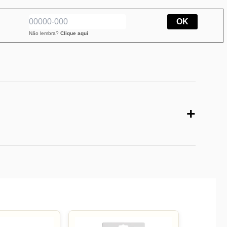
OK
Não lembra?
Clique aqui
+