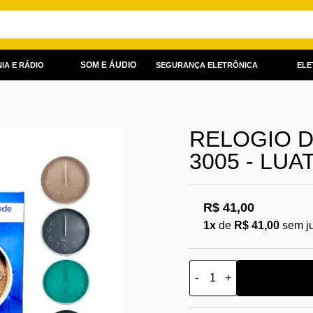
SOM E ÁUDIO
IA E RÁDIO
SEGURANÇA ELETRÔNICA
ELE
RELOGIO D
3005 - LUA
R$ 41,00
1x
de
R$ 41,00
sem j
-
+