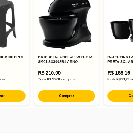
ICA NITEROI
BATEDEIRA CHEF 400W PRETA
BATEDEIRA FA
SM01 SX3008B1 ARNO
PRETA SX1 A
R$ 210,00
R$ 166,16
uros
7x
de
R$ 30,00
sem juros
5x
de
R$ 33,23
se
rar
Comprar
Co