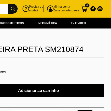
0
Precisa de
Minha conta
?
ajuda?
Entre ou cadastre-se
TRODOMÉSTICOS
INFORMÁTICA
TV E VIDEO
IRA PRETA SM210874
uros
Adicionar ao carrinho