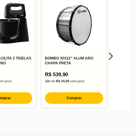
CILITA 2 TIGELAS
BOMBO 30X22" ALUM ARO
RNO
CHAPA PRETA
R$ 539,90
m juros
12x
de
R$ 44,99
sem juros
mprar
Comprar