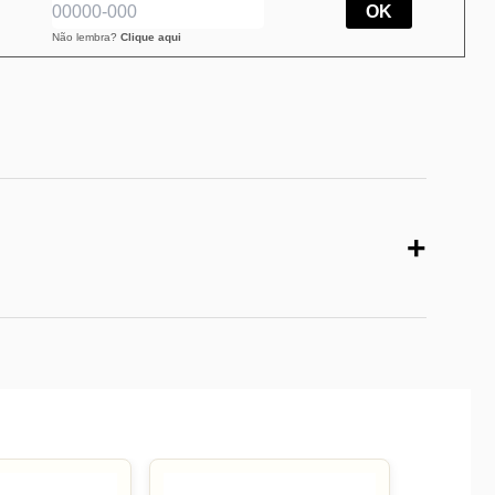
OK
Não lembra?
Clique aqui
+