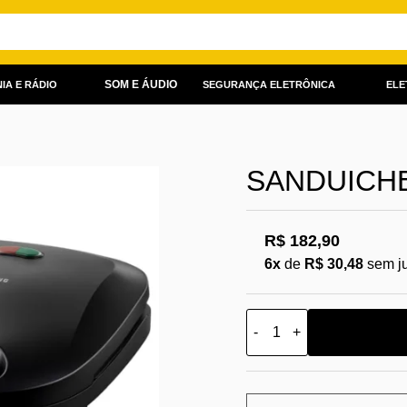
SOM E ÁUDIO
IA E RÁDIO
SEGURANÇA ELETRÔNICA
ELE
SANDUICHE
R$ 182,90
6x
de
R$ 30,48
sem j
-
+